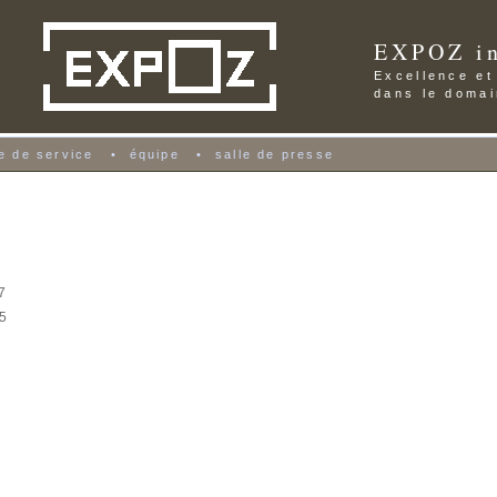
EXPOZ in
Excellence et
dans le domai
re de service
•
équipe
•
salle de presse
7
5