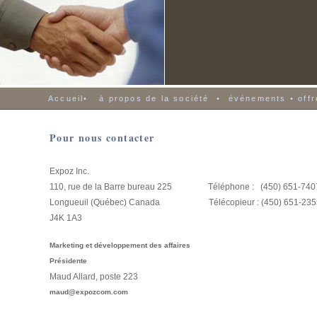
Accueil
•
à propos de la société
•
événements •
off
Pour nous contacter
Expoz Inc.
110, rue de la Barre bureau 225 Téléphone : (450) 651-740
Longueuil (Québec) Canada Télécopieur : (450) 651-235
J4K 1A3
Marketing et développement des affaires
Présidente
Maud Allard, poste 223
maud@expozcom.com