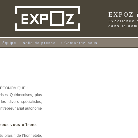
EXPOZ 
Excellence 
dans le dom
•
équipe
•
salle de presse
•
Contactez-nous
 ÉCONOMIQUE !
rises Québécoises, plus
es divers spécialistes,
’entrepreunariat autonome
 nous vous offrons
 plaisir, de l’honnêteté,