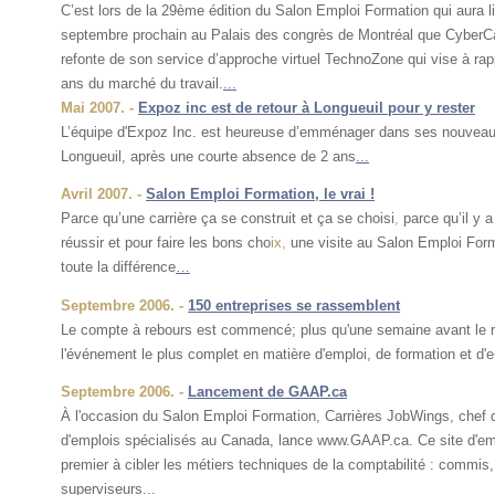
C’est lors de la 29ème édition du Salon Emploi Formation qui aura li
septembre prochain au Palais des congrès de Montréal que CyberCa
refonte de son service d’approche virtuel TechnoZone qui vise à rap
ans du marché du travail.
...
Mai 2007. -
Expoz inc est de retour à Longueuil pour y rester
L’équipe d'Expoz Inc. est heureuse d’emménager dans ses nouvea
Longueuil, après une courte absence de 2 ans
...
Avril 2007. -
Salon Emploi Formation, le vrai !
Parce qu’une carrière ça se construit et ça se choisi
,
p
arce qu’il y a
réussir et pour faire les bons cho
ix,
une visite au Salon Emploi Form
toute la différence
…
Septembre 2006. -
150 entreprises se rassemblent
Le compte à rebours est commencé; plus qu'une semaine avant le r
l'événement le plus complet en matière d'emploi, de formation et d'e
Septembre 2006. -
Lancement de GAAP.ca
À l'occasion du Salon Emploi Formation, Carrières JobWings, chef d
d'emplois spécialisés au Canada, lance www.GAAP.ca. Ce site d'emp
premier à cibler les métiers techniques de la comptabilité : commis,
superviseurs
...