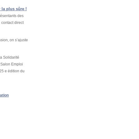
 la plus sûre !
résentants des
 contact direct
sion, on s’ajuste
la Solidarité
 Salon Emploi
25 e édition du
ation