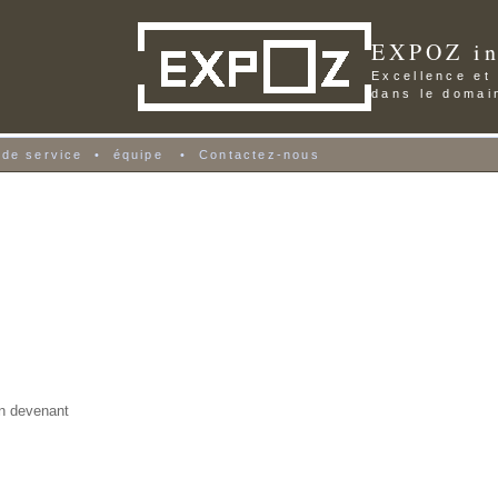
EXPOZ in
Excellence et
dans le domai
 de service
•
équipe
•
Contactez-nous
en devenant