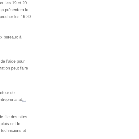
eu les 19 et 20
p présentera la
procher les 16-30
ux bureaux à
 de l’aide pour
ation peut faire
etour de
ntreprenariat
...
e file des sites
lois est le
 techniciens et