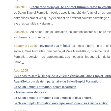
le contact humain reste la valeur
Juin 2006. -
Recherche d'emploi :
Le Salon Emploi Formation évolue avec le marché de l'emploi et les rep
entreprises proactives qui s'y exhibent en profitent pour tirer avantage du
avec les candidats visiteurs
...
Juin 2006.
- Au Salon Emploi Formation, solidement ancrés sur notre mis
aux besoins du marché ! »...
Septembre 2005
-
Invitation aux médias
. La ministre de l'Emploi et de 
sociale,
Mme Michelle Courchesne, et Mme Maud Allard, promoteure du
Formation, convient les représentants des médias à l’inauguration de la 
Salon
...
Août 2005
25 Echos roulent à l’image de la 25ième édition du Salon Emploi Form
AgentSolo.com devient partenaire du Salon Emploi Formation
Le Salon Emploi Formation, nouvelle version
« Mettez-vous dehors »
Le Salon Emploi Formation : des emplois et plus encore
Le Salon Emploi Formation revampe son CV pour sa 25ième édition