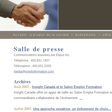
Accueil
•
à propos de la société
•
événements
•
offre
Salle de presse
Communications assurées par Expoz Inc.
Téléphone : 450.651.7407
Télécopieur : 450.651.2355
media@emploiformation.com
Archives
Août 2007.-
Insight Canada et le Salon Emploi Formation
Insight Canada offre un appui de taille au Salon Emploi Formation 
commanditaire collaborateur de l’événement.
...
Juillet 2007.-
Une approche novatrice, un événement de choix...